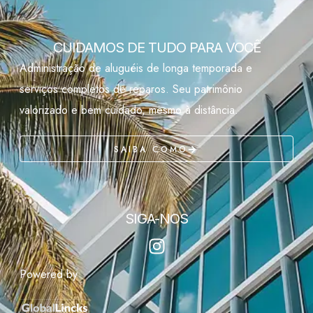
CUIDAMOS DE TUDO PARA VOCÊ
Administração de aluguéis de longa temporada e
serviços completos de reparos. Seu patrimônio
valorizado e bem cuidado, mesmo à distância.
SAIBA COMO
SIGA-NOS
Powered by