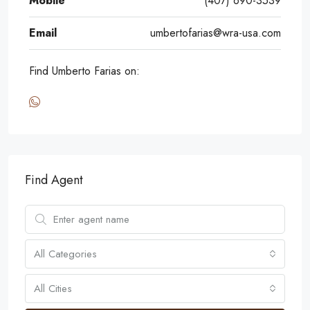
Mobile
(407) 690-3539
Email
umbertofarias@wra-usa.com
Find Umberto Farias on:
Find Agent
All Categories
All Cities